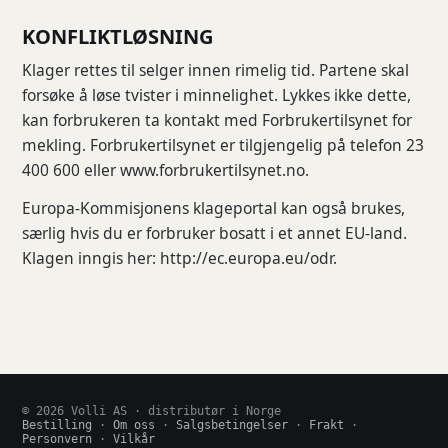
KONFLIKTLØSNING
Klager rettes til selger innen rimelig tid. Partene skal
forsøke å løse tvister i minnelighet. Lykkes ikke dette,
kan forbrukeren ta kontakt med Forbrukertilsynet for
mekling. Forbrukertilsynet er tilgjengelig på telefon 23
400 600 eller www.forbrukertilsynet.no.
Europa-Kommisjonens klageportal kan også brukes,
særlig hvis du er forbruker bosatt i et annet EU-land.
Klagen inngis her:
http://ec.europa.eu/odr
.
©
2026
Volli AS · distributør i Norge
Bestilling
·
Om oss
·
Salgsbetingelser
·
Frakt
·
Personvern
·
Vilkår