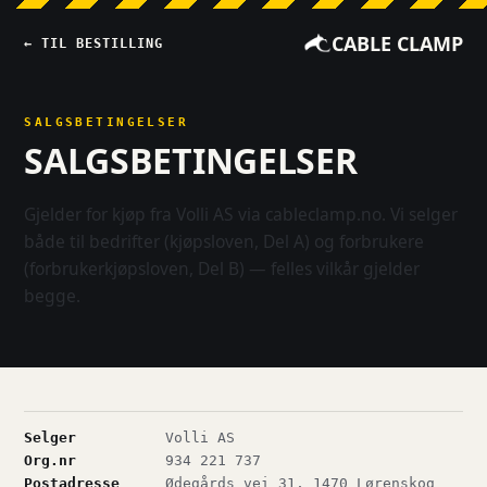
CABLE CLAMP
← TIL BESTILLING
SALGSBETINGELSER
SALGSBETINGELSER
Gjelder for kjøp fra Volli AS via cableclamp.no. Vi selger
både til bedrifter (kjøpsloven, Del A) og forbrukere
(forbrukerkjøpsloven, Del B) — felles vilkår gjelder
begge.
Selger
Volli AS
Org.nr
934 221 737
Postadresse
Ødegårds vei 31, 1470 Lørenskog