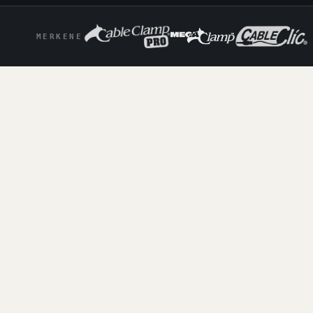
MERKENE
MENGDERABATT
JO MER DU TAR,
JO MER SPARER
DU.