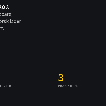
PRO®
,
bare,
norsk lager
t.
3
IANTER
PRODUKTLINJER